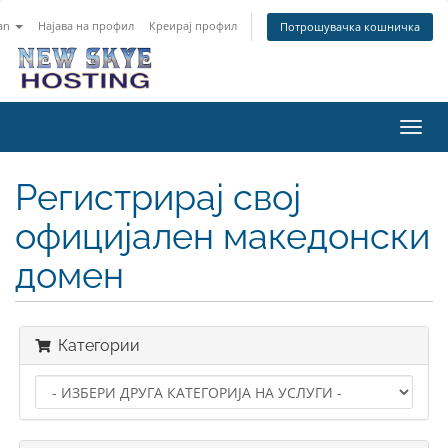
an
Најава на профил
Креирај профил
Потрошувачка кошничка
Вклу
ја
нави
Регистрирај свој
официјален македонски
домен
Категории