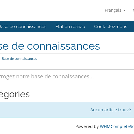
Français
Base de connaissances
État du réseau
Contactez-nous
se de connaissances
Base de connaissances
égories
Aucun article trouvé
Powered by
WHMCompleteSol